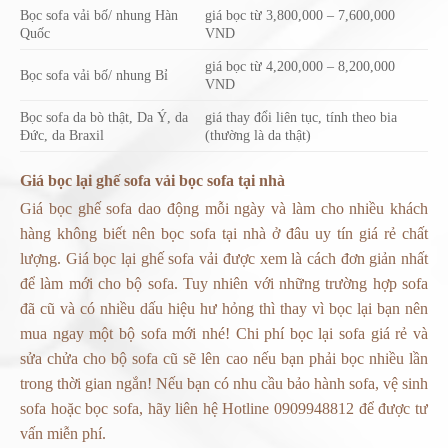
Bọc sofa vải bố/ nhung Hàn
giá bọc từ 3,800,000 – 7,600,000
Quốc
VND
giá bọc từ 4,200,000 – 8,200,000
Bọc sofa vải bố/ nhung Bỉ
VND
Bọc sofa da bò thật, Da Ý, da
giá thay đổi liên tục, tính theo bia
Đức, da Braxil
(thường là da thật)
Giá bọc lại ghế sofa vải
bọc sofa tại nhà
Giá
bọc ghế sofa
dao động mỗi ngày và làm cho nhiều khách
hàng không biết nên bọc sofa tại nhà ở đâu uy tín giá rẻ chất
lượng. Giá bọc lại ghế sofa vải được xem là cách đơn giản nhất
để làm mới cho bộ sofa. Tuy nhiên với những trường hợp sofa
đã cũ và có nhiều dấu hiệu hư hỏng thì thay vì bọc lại bạn nên
mua ngay một bộ sofa mới nhé! Chi phí
bọc lại sofa giá rẻ
và
sửa chửa cho bộ sofa cũ sẽ lên cao nếu bạn phải bọc nhiều lần
trong thời gian ngắn! Nếu bạn có nhu cầu bảo hành sofa, vệ sinh
sofa hoặc bọc sofa, hãy liên hệ Hotline 0909948812 để được tư
vấn miễn phí.